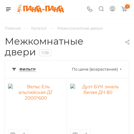
0
—
—
Главная
Каталог
Межкомнатные двери
Межкомнатные
двери
1136
По цене (возрастание)
ФИЛЬТР